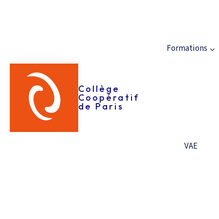
Formations
Collège
Coopératif
de Paris
Concevoir des projets en
développement local
VAE