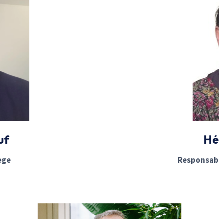
uf
Hé
ège
Responsabl