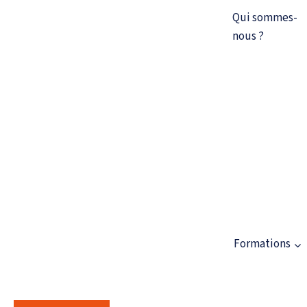
Qui sommes-
nous ?
QUI SOMMES-NOUS ?
Le Collège Coopératif de Paris est un organisme de
Formations
formations supérieures continue et de recherche
action pour les professionnels et bénévoles de
l’intervention sociale, des Sciences de l’éducation