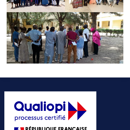
disciplinaires traditionnelles.
En réalité, il pensait que c’est à partir du besoin d’agir
que la connaissance acquiert un pouvoir dynamique.
Selon deux chercheurs de l’Université de Sherbrooke,
la recherche-action est une approche qui part du
principe selon lequel, c’est par l’action que l’on peut
générer des connaissances scientifiques utiles pour
comprendre et changer la réalité sociale des individus
et des systèmes sociaux.
En fait, cette approche met en question la séparation
radicale que beaucoup de gens font entre la théorie et
la pratique. Il ne faut pas oublier que dans le cadre
d’une recherche traditionnelle hypothético-déductive