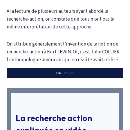
A la lecture de plusieurs auteurs ayant abordé la
recherche-action, on constate que tous n’ont pas la
même interprétation de cette approche.
On attribue généralement l’invention de la notion de
recherche-action à Kurt LEWIN. Or, c’est John COLLIER
l’anthropologue américain qui en réalité avait utilisé
ce terme pour la première fois.
LIRE PLUS
Selon J. COLLIER, la recherche-action est l’œuvre d’un
expert, spécialiste en Sciences sociales, qui vient du
dehors dans une situation donnée et se propose de la
faire évoluer à partir d’un diagnostic relatif à cette
situation.
La recherche action