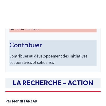
Accompagner
Accompagner l’émergence de nouvelles
professionnalités
Contribuer
Contribuer au développement des initiatives
coopératives et solidaires
LA RECHERCHE – ACTION
Par Mehdi FARZAD A la lecture de plusieurs auteurs ayant a
Par Mehdi FARZAD