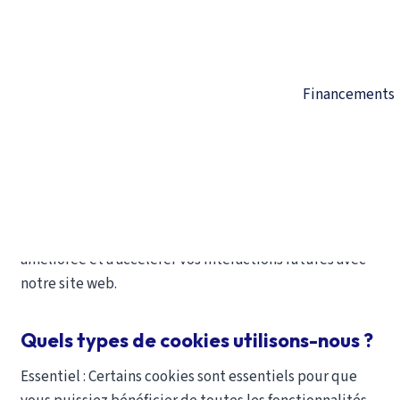
sont essentiellement nécessaires au bon
fonctionnement du site web et ne collectent aucune
de vos données personnelles identifiables.
Financements
Les cookies tiers utilisés sur notre site web servent
principalement à comprendre comment le site web
fonctionne, comment vous interagissez avec notre site
web, à assurer la sécurité de nos services, à fournir des
publicités pertinentes pour vous et, dans l’ensemble, à
vous offrir une expérience utilisateur meilleure et
améliorée et à accélérer vos interactions futures avec
notre site web.
Quels types de cookies utilisons-nous ?
Essentiel : Certains cookies sont essentiels pour que