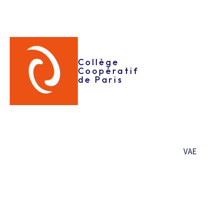
cookies. Pour plus d’informations sur la manière dont
nous utilisons, stockons et sécurisons vos données
personnelles, consultez notre politique de
confidentialité.
Collège
Coopératif
Vous pouvez à tout moment modifier ou retirer votre
de Paris
consentement à la déclaration de cookies sur notre site
Web
Pour en savoir plus sur qui nous sommes, comment
vous pouvez nous contacter et comment nous traitons
VAE
les données personnelles, consultez notre politique de
confidentialité.
Votre consentement s’applique aux domaines suivants
:
www.collegecooperatifdeparis.fr