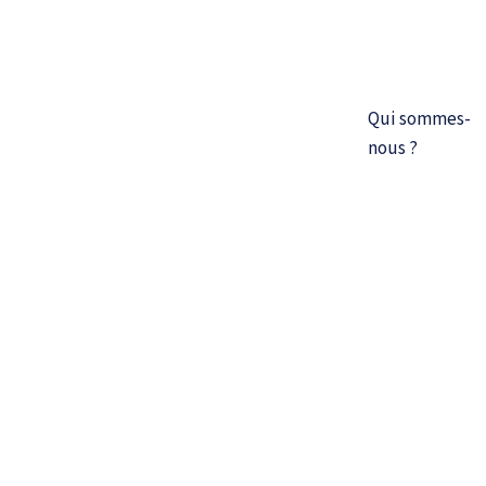
Qui sommes-
nous ?
OBJECTIF DE
L’ACCOMPAGNEMENT
VAE
L’ accompagnement a pour but d’apporter aux