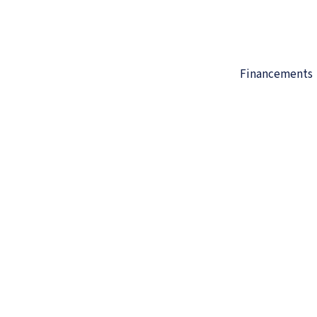
handicapés
N’hésitez pas à nous solliciter si vous
souhaitez que nous prenions en
compte une situation de handicap lors
Financements
de cette formation.