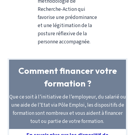
méthodologie de
travail en lien avec les fonctions, analyse globale de
Recherche-Action qui
l’expérience)
favorise une prédominance
et une légitimation de la
posture réflexive de la
personne accompagnée.
Atelier 6
Évaluation de l’intervention, compétences mises en
œuvre, degré d’autonomie et initiative…
Comment financer votre
formation ?
Atelier 7
Que ce soit à l’initiative de l’employeur, du salarié ou
une aide de l’Etat via Pôle Emploi, les dispositifs de
Préparation à la soutenance de jury : simulations
formation sont nombreux et vous aident à financer
de jury devant les participants et l’animateur :
tout ou partie de votre formation.
Présentation de son dossier par chaque
participant