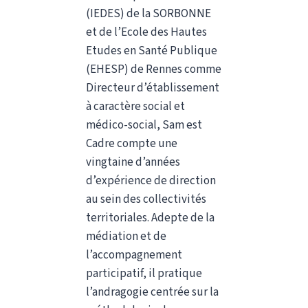
(IEDES) de la SORBONNE
et de l’Ecole des Hautes
Etudes en Santé Publique
Atelier 4
(EHESP) de Rennes comme
Directeur d’établissement
Comment décrire une expérience (cadre de
à caractère social et
l’intervention, environnement institutionnel de
médico-social, Sam est
la structure, position dans la structure) ?
Cadre compte une
Comment décrire une situation de travail ?
vingtaine d’années
Travail collectif sur la description de situations de
d’expérience de direction
travail
au sein des collectivités
territoriales. Adepte de la
médiation et de
Atelier 5
l’accompagnement
participatif, il pratique
Travail sur la description d’une expérience
l’andragogie centrée sur la
(présentation du cadre, description des situations de