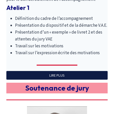
Atelier 1 Définition du cadre de l’accompagnement Présentat
Atelier 1
Définition du cadre de l’accompagnement
Présentation du dispositif et de la démarche V.A.E.
Présentation d’un « exemple » de livret 2 et des
attentes du jury VAE
Travail sur les motivations
Travail sur l’expression écrite des motivations
LIRE PLUS
Atelier 2
Soutenance de jury
Retour sur les motivations en lien avec les
représentations du métier
Présentation du référentiel du diplôme, des
fonctions et des compétences associées et