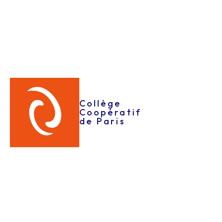
professionnelles et personnelles
Reconnaître, valoriser et évaluer son parcours
antérieur et ses acquis
Formaliser ses compétences à l’écrit
Se présenter devant les évaluateurs et/ou le
jury
Délai d’instruction et de réponse de la phase de
Collège
Coopératif
recevabilité:
de Paris
Entre le dépôt du livret 1 et la recevabilité,
attendre 2 mois avec 2 réponses possibles :
Non recevable :
le dossier est à revoir notamment
sur le niveau du diplôme visée.