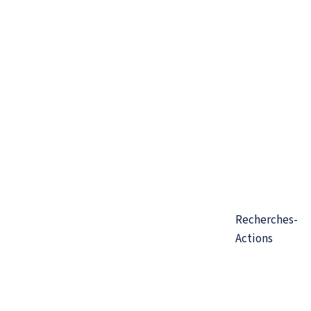
Recherches-
Actions
Pour qui ?
Adultes en situation de
questionnement personnel et/ou