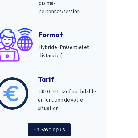
prs max.
personnes/session
Format
Hybride (Présentiel et
distanciel)
via travail en sous-groupe Les caractéristiques de la RA : L’imp
Tarif
1400 € HT. Tarif modulable
en fonction de votre
situation
En Savoir plus