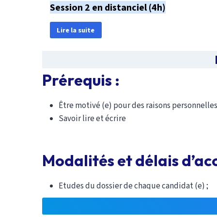
Session 2 en distanciel (4h)
Lire la suite
La posture en RA (participation-implication, 
Session 3 en distanciel (4h)
: Prérequis Être motivé (e) pour des raisons person
Prérequis
:
Exposé sur les pratiques narratives, et enjeux d
Être motivé (e) pour des raisons personnelles
Mise en situation
Savoir lire et écrire
Session en présentiel
Modalités et délais d’ac
Jour 1 Matin (4h) Apports théoriques & mise
Etudes du dossier de chaque candidat (e) ;
Présenter l’autobiographie et ses différentes a
Entretien avec le ou la candidate ;
S’engager dans une démarche autobiographiqu
Vérification des motivations de chaque candid