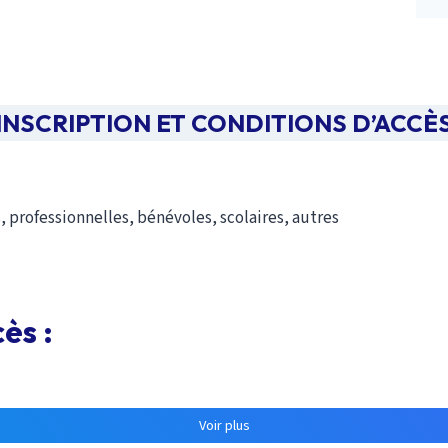
Acteur-Auteur-Chercheur)
INSCRIPTION ET CONDITIONS D’ACCÈ
nelles, professionnelles, bénévoles, scolaires, autres Savoir li
u récit de vie en situation de RA
, professionnelles, bénévoles, scolaires, autres
cès :
 en situation
pproches ;
Voir plus
e : pourquoi et comment
?
at (e) ainsi que sa présence active à toutes les séances de la 