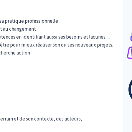
 sa pratique professionnelle
nt au changement
tences en identifiant aussi ses besoins et lacunes…
ir être pour mieux réaliser son ou ses nouveaux projets.
cherche action
t son originalité Session 1 en distanciel (4h) Mise en situation 
terrain et de son contexte, des acteurs,