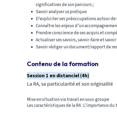
significatives de son parcours ;
Savoir analyser sa pratique
D’expliciter ses préoccupations autour de
Connaître les enjeux d’un accompagneme
Prendre conscience de ses acquis et compé
Actualiser ses savoirs, savoir-faire et savo
Savoir rédiger un document/rapport de re
Contenu de la formation La RA, sa particularité e
Contenu de la formation
Session 1 en distanciel (4h)
La RA, sa particularité et son originalité
Mise en situation via travail en sous-groupe
Les caractéristiques de la RA : L’importance du 