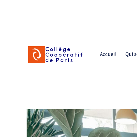
Aller
au
contenu
Collège
Initiation à la démarche
Accueil
Qui 
Coopératif
de Paris