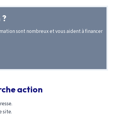
 nouveau stagiaire à la formation 72 heures avant
 ?
formation sont nombreux et vous aident à financer
isées
:
ion, avec une alternance d’apports de savoirs
rche action
resse.
 productions écrites ;
 site.